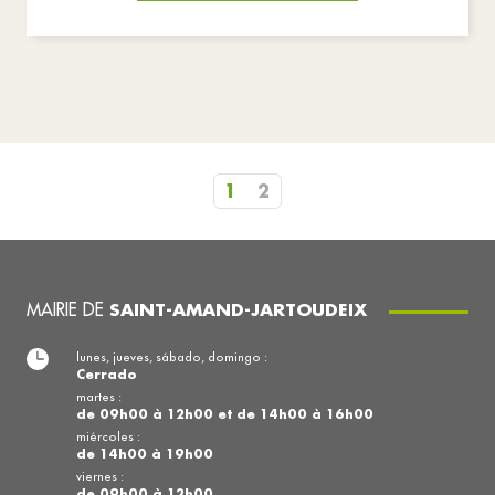
1
2
MAIRIE DE
SAINT-AMAND-JARTOUDEIX
lunes, jueves, sábado, domingo :
Cerrado
martes :
de 09h00 à 12h00 et de 14h00 à 16h00
miércoles :
de 14h00 à 19h00
viernes :
de 09h00 à 12h00