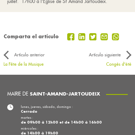
juillet. 17h00 à l'Eglise de St Amand Jartoudeix.
Comparta el artículo
Artículo anterior
Artículo siguiente
La Fête de la Musique
Congés d'été
MAIRIE DE
SAINT-AMAND-JARTOUDEIX
lunes, jueves, sábado, domingo :
Cerrado
martes :
de 09h00 à 12h00 et de 14h00 à 16h00
miércoles :
de 14h00 à 19h00